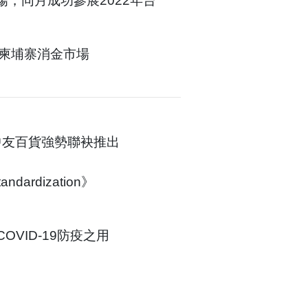
ch市場，同月成功參展2022年台
軍柬埔寨消金市場
與中友百貨強勢聯袂推出
ndardization》
VID-19防疫之用